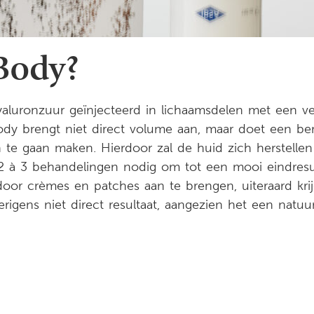
Body?
luronzuur geïnjecteerd in lichaamsdelen met een ver
Body brengt niet direct volume aan, maar doet een be
n te gaan maken. Hierdoor zal de huid zich herstell
 2 à 3 behandelingen nodig om tot een mooi eindresu
door crèmes en patches aan te brengen, uiteraard kri
verigens niet direct resultaat, aangezien het een natu