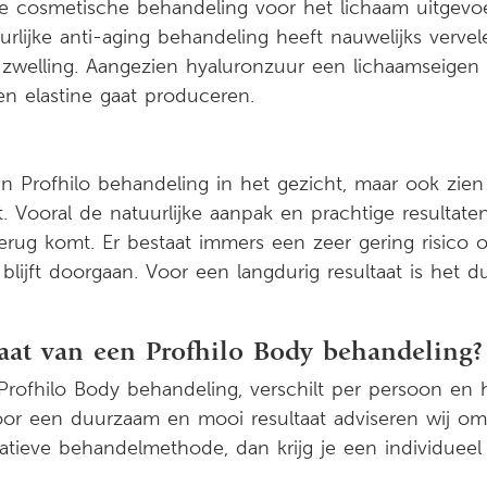
eze cosmetische behandeling voor het lichaam uitge
rlijke anti-aging behandeling heeft nauwelijks verve
zwelling. Aangezien hyaluronzuur een lichaamseigen st
en elastine gaat produceren.
een Profhilo behandeling in het gezicht, maar ook z
. Vooral de natuurlijke aanpak en prachtige resulta
ug komt. Er bestaat immers een zeer gering risico op
blijft doorgaan. Voor een langdurig resultaat is het
taat van een Profhilo Body behandeling?
Profhilo Body behandeling, verschilt per persoon en
oor een duurzaam en mooi resultaat adviseren wij om 
atieve behandelmethode, dan krijg je een individueel