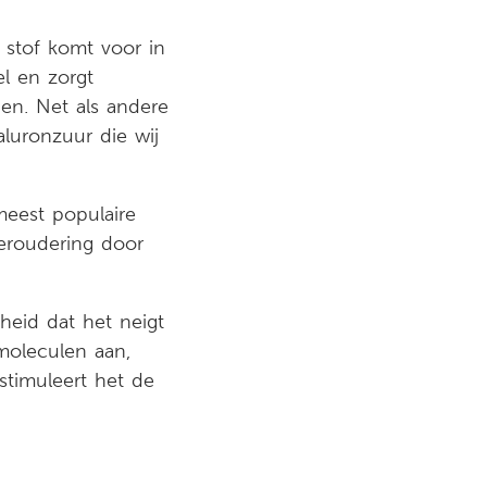
 stof komt voor in
l en zorgt
en. Net als andere
aluronzuur die wij
meest populaire
veroudering door
gheid dat het neigt
moleculen aan,
stimuleert het de