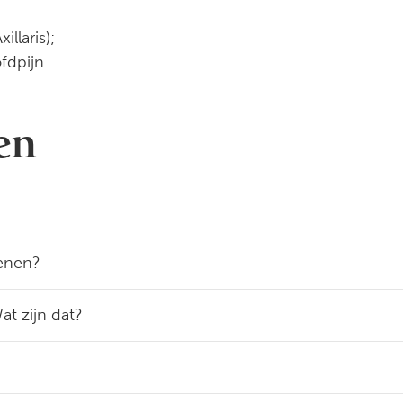
llaris);
fdpijn.
en
wenen?
at zijn dat?