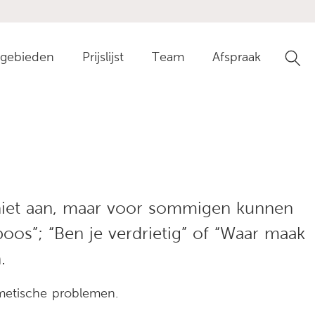
gebieden
Prijslijst
Team
Afspraak
Ga n
 niet aan, maar voor sommigen kunnen
boos”; “Ben je verdrietig” of “Waar maak
.
smetische problemen.