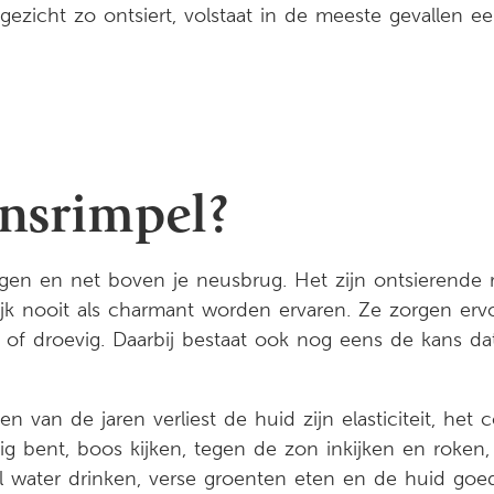
ezicht zo ontsiert, volstaat in de meeste gevallen e
onsrimpel?
ogen en net boven je neusbrug. Het zijn ontsierende ri
lijk nooit als charmant worden ervaren. Ze zorgen e
rs of droevig. Daarbij bestaat ook nog eens de kans d
en van de jaren verliest de huid zijn elasticiteit, he
g bent, boos kijken, tegen de zon inkijken en roken,
l water drinken, verse groenten eten en de huid goe