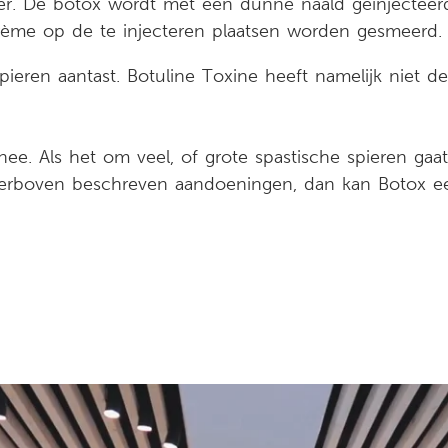
eer. De botox wordt met een dunne naald geïnjecteerd
rème op de te injecteren plaatsen worden gesmeerd.
ieren aantast. Botuline Toxine heeft namelijk niet de
nee. Als het om veel, of grote spastische spieren ga
hierboven beschreven aandoeningen, dan kan Botox ee