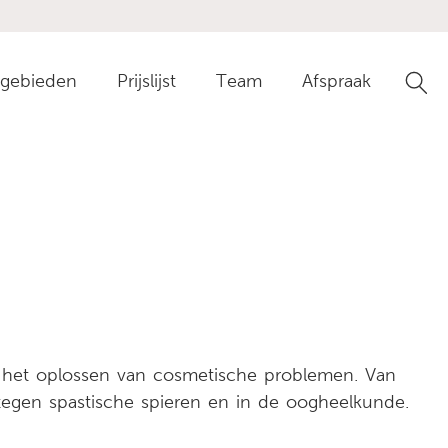
gebieden
Prijslijst
Team
Afspraak
Ga n
r het oplossen van cosmetische problemen. Van
d tegen spastische spieren en in de oogheelkunde.